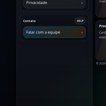
mant
Privacidade
›
Contato
HELP
Pro
Falar com a equipe
›
Card
inte
©
2026