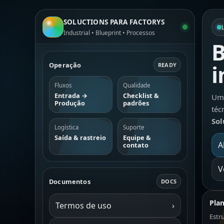
SOLUCTIONS PARA FACTORYS
Industrial • Blueprint • Processos
B
i
Operação
READY
Fluxos
Qualidade
Entrada →
Checklist &
Um 
Produção
padrões
téc
Sol
Logística
Suporte
Saída & rastreio
Equipe &
A
contato
V
Documentos
DOCS
Pla
Termos de uso
›
Estr