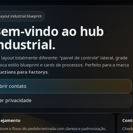
Layout industrial blueprint
em-vindo ao hub
ndustrial.
layout totalmente diferente: “painel de controle” lateral, grade
nica estilo blueprint e cards de processos. Perfeito para a marca
uctions para Factorys
.
brir contato
er privacidade
nejamento
Cont
uture o fluxo do pedido/entrada com clareza e padronização,
Checkl